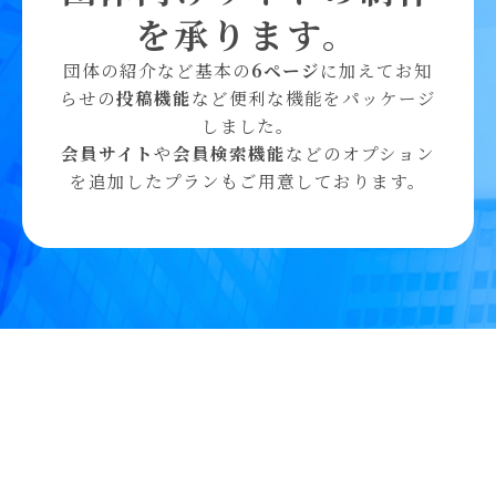
を承ります。
団体の紹介など基本の
6ページ
に加えてお知
らせの
投稿機能
など便利な機能をパッケージ
しました。
会員サイト
や
会員検索機能
などのオプション
を追加したプランもご用意しております。
まずはお気軽にご相談ください
営業時間：10:00～17:00（土日祝休）